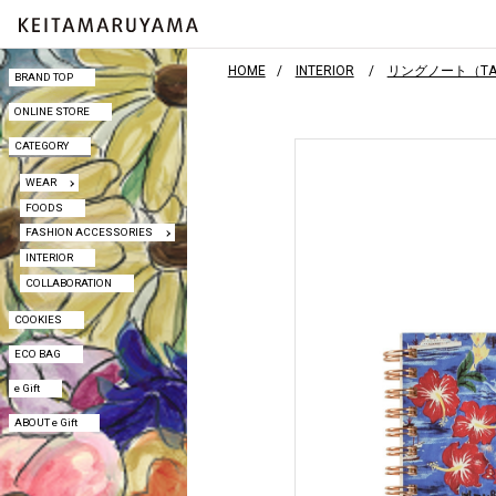
HOME
INTERIOR
リングノート（TAHIT
BRAND TOP
BRAND TOP
ONLINE STORE
ONLINE STORE
CATEGORY
CATEGORY
WEAR
WEAR
FOODS
FOODS
FASHION ACCESSORIES
FASHION ACCESSORIES
INTERIOR
INTERIOR
COLLABORATION
COLLABORATION
COOKIES
COOKIES
ECO BAG
ECO BAG
e Gift
e Gift
ABOUT e Gift
ABOUT e Gift