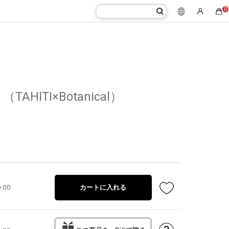
0
AHITI×Botanical）
e 00
カートに入れる