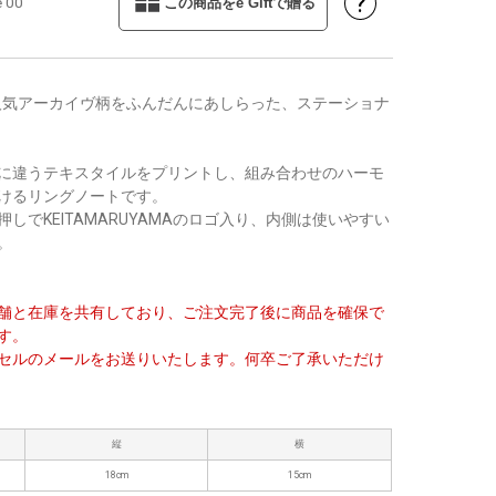
?
e 00
この商品をe Giftで贈る
MAの人気アーカイヴ柄をふんだんにあしらった、ステーショナ
に違うテキスタイルをプリントし、組み合わせのハーモ
けるリングノートです。
しでKEITAMARUYAMAのロゴ入り、内側は使いやすい
。
舗と在庫を共有しており、ご注文完了後に商品を確保で
す。
セルのメールをお送りいたします。何卒ご了承いただけ
縦
横
18cm
15cm