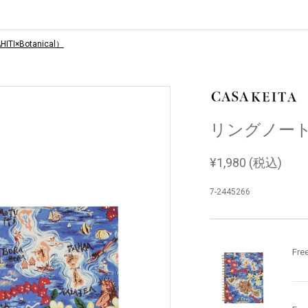
I×Botanical）
リングノート（T
¥
1,980
(税込)
7-2445266
Fre