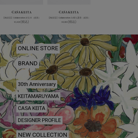
【梅栄堂】Collaboration 好文木（紙筒）
【梅栄堂】Collaboration 白檀九重香（紙筒）
(税込)
(税込)
¥2,420
¥3,300
ONLINE STORE
BRAND
30th Anniversary
KEITAMARUYAMA
CASA KEITA
DESIGNER PROFILE
NEW COLLECTION