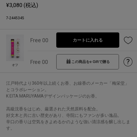
¥
3,080
(税込)
7-2445345
Free 00
カートに入れる
?
Free 00
この商品をe Giftで贈る
オフ
江戸時代より360年以上続くお香、お線香のメーカー「梅栄堂」
とコラボレーション。
K EITA MARUYAMAデザインパッケージのお香。
高級沈香をはじめ、厳選された天然原料を配合。
好文木と共に古い歴史があり、寺院にもファンが多い逸品。
辛口の香りは空気をきよめるかのような強い清涼感を醸し出しま
す。