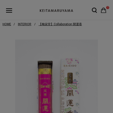
0
HOME
INTERIOR
【梅栄堂】Collaboration 開運香