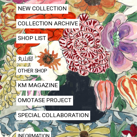
NEW COLLECTION
COLLECTION ARCHIVE
SHOP LIST
丸山邸
OTHER SHOP
KM MAGAZINE
OMOTASE PROJECT
SPECIAL COLLABORATION
INFORMATION