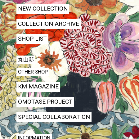
NEW COLLECTION
COLLECTION ARCHIVE
SHOP LIST
丸山邸
OTHER SHOP
KM MAGAZINE
OMOTASE PROJECT
SPECIAL COLLABORATION
INFORMATION