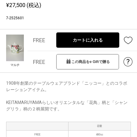
¥
27,500
(税込)
7-2525601
FREE
カートに入れる
?
FREE
この商品をe Giftで贈る
マルチ
1908年創業のテーブルウェアブランド「ニッコー」とのコラボ
レーションアイテム。
KEITAMARUYAMAらしいオリエンタルな「花鳥」柄と「シャン
グリラ」柄の２柄展開です。
容量
FREE
480cc