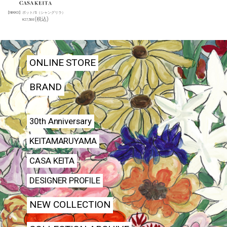
【NIKKO】ポット/S（シャングリラ）
(税込)
¥27,500
ONLINE STORE
BRAND
30th Anniversary
KEITAMARUYAMA
CASA KEITA
DESIGNER PROFILE
NEW COLLECTION