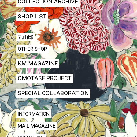
COLLECTION ARCHIVE
SHOP LIST
丸山邸
OTHER SHOP
KM MAGAZINE
OMOTASE PROJECT
SPECIAL COLLABORATION
INFORMATION
MAIL MAGAZINE