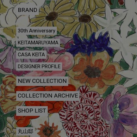
BRAND
30th Anniversary
KEITAMARUYAMA
CASA KEITA
DESIGNER PROFILE
NEW COLLECTION
COLLECTION ARCHIVE
SHOP LIST
丸山邸