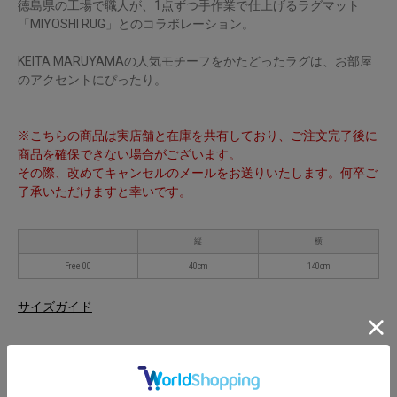
徳島県の工場で職人が、1点ずつ手作業で仕上げるラグマット
「MIYOSHI RUG」とのコラボレーション。
KEITA MARUYAMAの人気モチーフをかたどったラグは、お部屋
のアクセントにぴったり。
※こちらの商品は実店舗と在庫を共有しており、ご注文完了後に
商品を確保できない場合がございます。
その際、改めてキャンセルのメールをお送りいたします。何卒ご
了承いただけますと幸いです。
縦
横
Free 00
40cm
140cm
サイズガイド