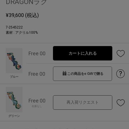
DRAGONラグ
¥
39,600
(税込)
7-2545222
素材 : アクリル100%
Free 00
カートに入れる
?
Free 00
この商品をe Giftで贈る
ブルー
Free 00
再入荷リクエスト
在庫なし
グリーン