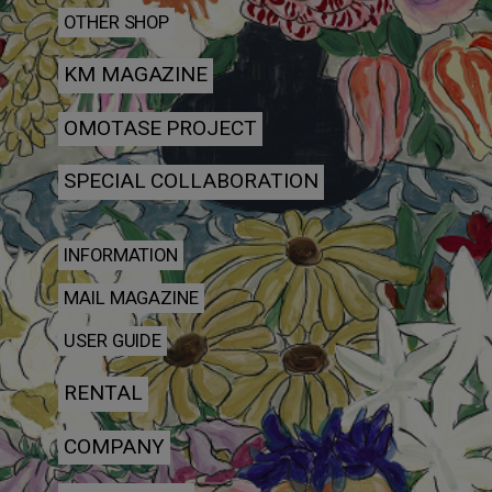
OTHER SHOP
KM MAGAZINE
OMOTASE PROJECT
SPECIAL COLLABORATION
INFORMATION
MAIL MAGAZINE
USER GUIDE
RENTAL
COMPANY