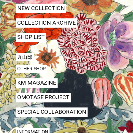
NEW COLLECTION
COLLECTION ARCHIVE
SHOP LIST
丸山邸
OTHER SHOP
KM MAGAZINE
OMOTASE PROJECT
SPECIAL COLLABORATION
INFORMATION