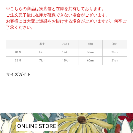
※こちらの商品は実店舗と在庫を共有しております。
ご注文完了後に在庫が確保できない場合がございます。
お客様には大変ご迷惑をお掛けする場合がございますが、何卒ご
了承ください。
着丈
バスト
肩幅
袖丈
01 S
67cm
124cm
58cm
20cm
02 M
71cm
129cm
60cm
21cm
サイズガイド
ONLINE STORE