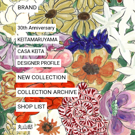
BRAND
30th Anniversary
KEITAMARUYAMA
CASA KEITA
DESIGNER PROFILE
NEW COLLECTION
COLLECTION ARCHIVE
SHOP LIST
丸山邸