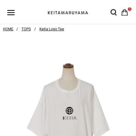
0
HOME
TOPS
Keita Logo Tee