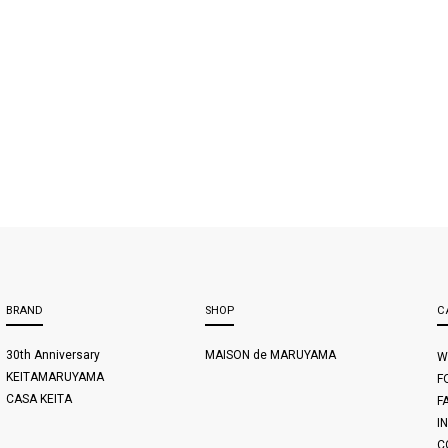
BRAND
SHOP
C
30th Anniversary
MAISON de MARUYAMA
W
KEITAMARUYAMA
F
CASA KEITA
F
I
C