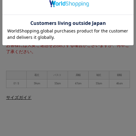
刺繍のモチーフは、黒とピンクには藤の花、ブルーと赤には桜の
花が選ばれ、絞り鹿の子柄などの古典柄もさり気なくあしらわ
れ、つい見入ってしまいそう。
※こちらの商品は実店舗と在庫を共有しております。
ご注文完了後に在庫が確保できない場合がございます。
お客様には大変ご迷惑をお掛けする場合がございますが、何卒ご
了承ください。
着丈
バスト
肩幅
袖丈
裾幅
01 S
59cm
55cm
47cm
55cm
46cm
サイズガイド