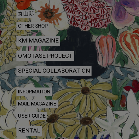
丸山邸
OTHER SHOP
KM MAGAZINE
OMOTASE PROJECT
SPECIAL COLLABORATION
INFORMATION
MAIL MAGAZINE
USER GUIDE
RENTAL