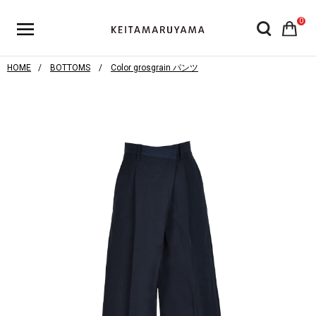
0
HOME
BOTTOMS
Color grosgrain パンツ