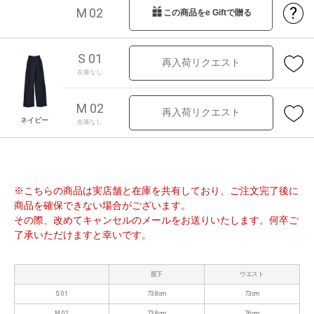
?
M 02
この商品をe Giftで贈る
S 01
再入荷リクエスト
在庫なし
M 02
再入荷リクエスト
ネイビー
在庫なし
※こちらの商品は実店舗と在庫を共有しており、ご注文完了後に
商品を確保できない場合がございます。
その際、改めてキャンセルのメールをお送りいたします。何卒ご
了承いただけますと幸いです。
股下
ウエスト
S 01
73.8cm
73cm
M 02
73.8cm
76cm