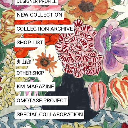
DESIGNER PROFILE
NEW COLLECTION
COLLECTION ARCHIVE
SHOP LIST
丸山邸
OTHER SHOP
KM MAGAZINE
OMOTASE PROJECT
SPECIAL COLLABORATION