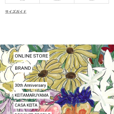
サイズガイド
ONLINE STORE
BRAND
30th Anniversary
KEITAMARUYAMA
CASA KEITA