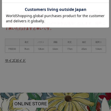
※こちらの商品は実店舗と在庫を共有しており、ご注文完了後に
商品を確保できない場合がございます。
その際、改めてキャンセルのメールをお送りいたします。何卒ご
了承いただけますと幸いです。
着丈
バスト
肩幅
裄丈
袖丈
裾周り
FREE 00
76cm
126cm
64cm
77cm
45cm
134cm
サイズガイド
ONLINE STORE