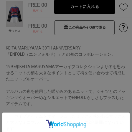
FREE 00
カートに入れる
残り1点
FREE 00
?
この商品をe Giftで贈る
サックス
残り1点
KEITA MARUYAMA 30TH ANNIVERSARY
「ENFOLD（エンフォルド）」との初のコラボレーション。
1997年KEITA MARUYAMAアーカイブコレクションより冬を思わ
せるニットの柄を大きなポイントとして柄を使い合わせて構成し
たニットプルオーバー。
アルパカの糸を使用した暖かみのあるニットで、シャツとのドッ
キングやオーバーめなシルエットでENFOLDらしさもプラスした
アイテムです。
アーカイブアイテムをオマージュしたミックス感のあるサックス
と大人なミニマルカラーのダークネイビーの2色展開になってい
ます。