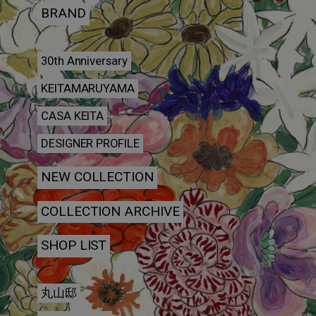
BRAND
30th Anniversary
KEITAMARUYAMA
CASA KEITA
DESIGNER PROFILE
NEW COLLECTION
COLLECTION ARCHIVE
SHOP LIST
丸山邸