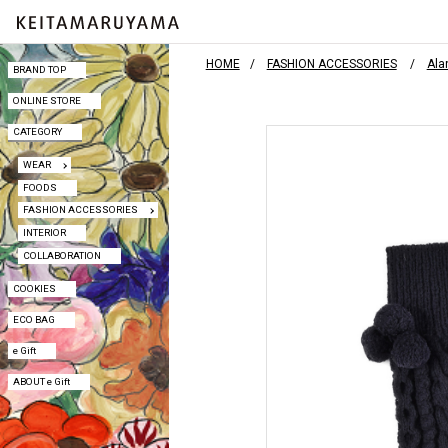
HOME
FASHION ACCESSORIES
Al
BRAND TOP
BRAND TOP
ONLINE STORE
ONLINE STORE
CATEGORY
CATEGORY
WEAR
WEAR
FOODS
FOODS
FASHION ACCESSORIES
FASHION ACCESSORIES
INTERIOR
INTERIOR
COLLABORATION
COLLABORATION
COOKIES
COOKIES
ECO BAG
ECO BAG
e Gift
e Gift
ABOUT e Gift
ABOUT e Gift