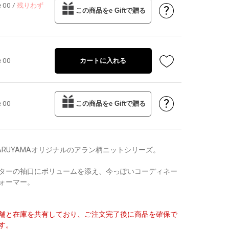
e 00
/
残りわず
?
この商品をe Giftで贈る
e 00
カートに入れる
?
e 00
この商品をe Giftで贈る
 MARUYAMAオリジナルのアラン柄ニットシリーズ。
ターの袖口にボリュームを添え、今っぽいコーディネー
ォーマー。
舗と在庫を共有しており、ご注文完了後に商品を確保で
す。