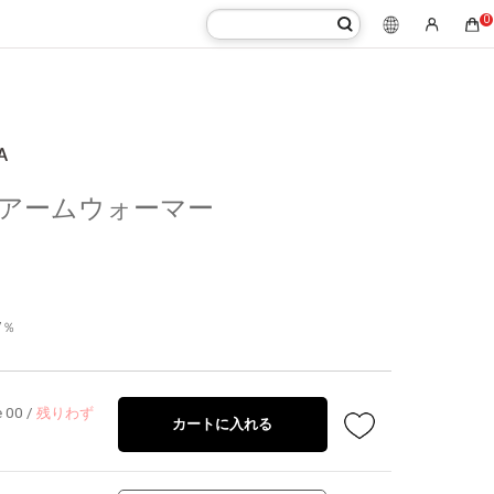
0
tern アームウォーマー
7％
e 00
/
残りわず
カートに入れる