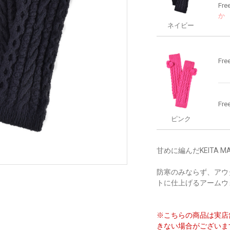
Fre
か
ネイビー
Fre
Fre
ピンク
甘めに編んだKEITA
防寒のみならず、アウ
トに仕上げるアームウ
※こちらの商品は実店
きない場合がございま