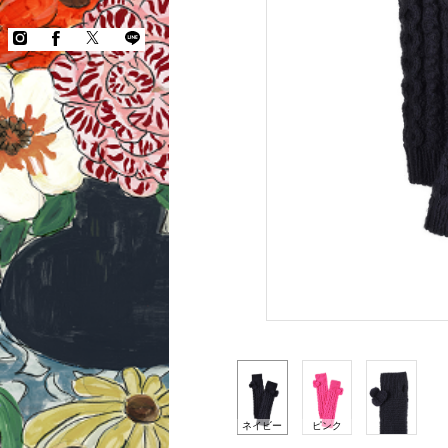
COPYRIGHT © KEITA MARUYAMA.
ALL RIGHTS RESERVED.
ネイビー
ピンク