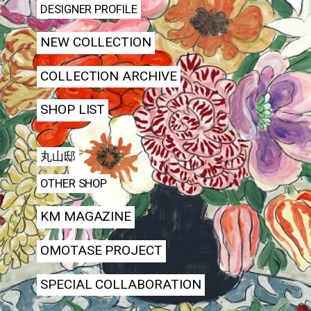
DESIGNER PROFILE
NEW COLLECTION
COLLECTION ARCHIVE
SHOP LIST
丸山邸
OTHER SHOP
KM MAGAZINE
OMOTASE PROJECT
SPECIAL COLLABORATION