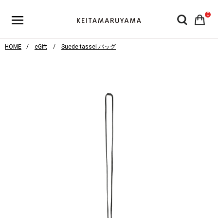
0
HOME
eGift
Suede tassel バッグ