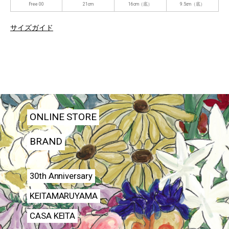
Free 00
21cm
16cm（底）
9.5cm（底）
サイズガイド
ONLINE STORE
BRAND
30th Anniversary
KEITAMARUYAMA
CASA KEITA