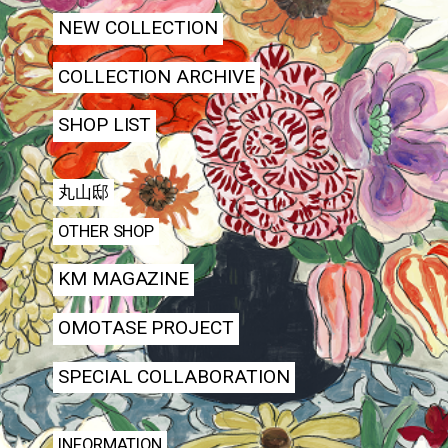
NEW COLLECTION
COLLECTION ARCHIVE
SHOP LIST
丸山邸
OTHER SHOP
KM MAGAZINE
OMOTASE PROJECT
SPECIAL COLLABORATION
INFORMATION