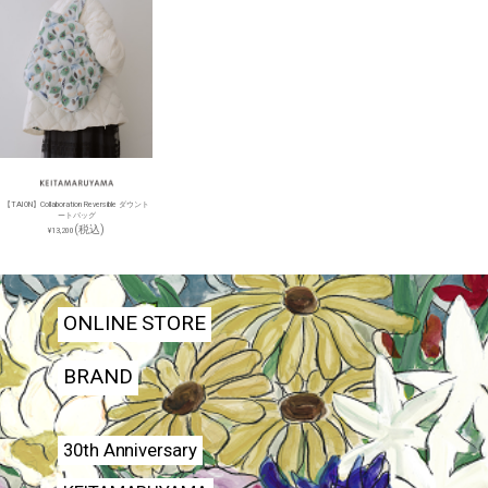
【TAION】Collaboration Reversible ダウント
ートバッグ
(税込)
¥13,200
ONLINE STORE
BRAND
30th Anniversary