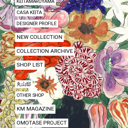
KEITAMARUYAMA
CASA KEITA
DESIGNER PROFILE
NEW COLLECTION
COLLECTION ARCHIVE
SHOP LIST
丸山邸
OTHER SHOP
KM MAGAZINE
OMOTASE PROJECT