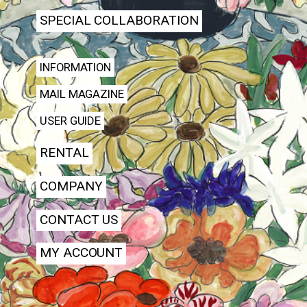
SPECIAL COLLABORATION
INFORMATION
MAIL MAGAZINE
USER GUIDE
RENTAL
COMPANY
CONTACT US
MY ACCOUNT