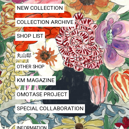
NEW COLLECTION
COLLECTION ARCHIVE
SHOP LIST
丸山邸
OTHER SHOP
KM MAGAZINE
OMOTASE PROJECT
SPECIAL COLLABORATION
INFORMATION