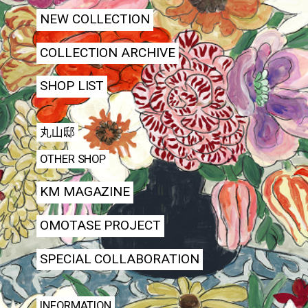
NEW COLLECTION
COLLECTION ARCHIVE
SHOP LIST
丸山邸
OTHER SHOP
KM MAGAZINE
OMOTASE PROJECT
SPECIAL COLLABORATION
INFORMATION