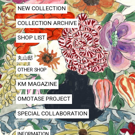
NEW COLLECTION
COLLECTION ARCHIVE
SHOP LIST
丸山邸
OTHER SHOP
KM MAGAZINE
OMOTASE PROJECT
SPECIAL COLLABORATION
INFORMATION