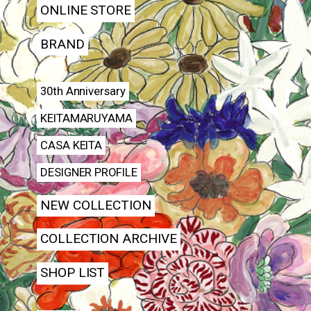
ONLINE STORE
BRAND
30th Anniversary
KEITAMARUYAMA
CASA KEITA
DESIGNER PROFILE
NEW COLLECTION
COLLECTION ARCHIVE
SHOP LIST