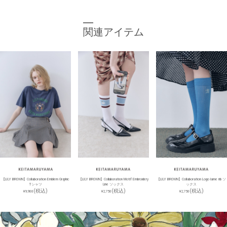
関連アイテム
【LILY BROWN】Collaboration Emblem Graphic
【LILY BROWN】Collaboration Motif Embroidery
【LILY BROWN】Collaboration Logo lame rib ソ
Tシャツ
Line ソックス
ックス
(税込)
(税込)
(税込)
¥9,900
¥2,750
¥2,750