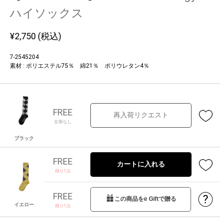
ハイソックス
¥
2,750
(税込)
7-2545204
素材 : ポリエステル75％ 綿21％ ポリウレタン4％
FREE
再入荷リクエスト
在庫なし
ブラック
FREE
カートに入れる
残り1点
FREE
?
この商品をe Giftで贈る
イエロー
残り1点