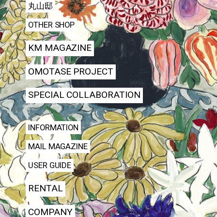
丸山邸
OTHER SHOP
KM MAGAZINE
OMOTASE PROJECT
SPECIAL COLLABORATION
INFORMATION
MAIL MAGAZINE
USER GUIDE
RENTAL
COMPANY