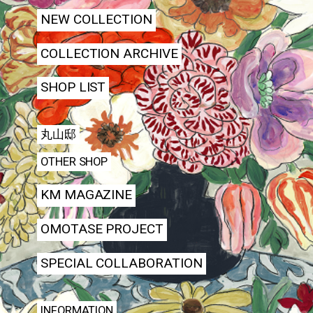
NEW COLLECTION
COLLECTION ARCHIVE
SHOP LIST
丸山邸
OTHER SHOP
KM MAGAZINE
OMOTASE PROJECT
SPECIAL COLLABORATION
INFORMATION