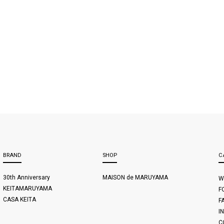
BRAND
SHOP
C
30th Anniversary
MAISON de MARUYAMA
W
KEITAMARUYAMA
F
CASA KEITA
F
I
C