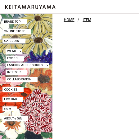
HOME
ITEM
BRAND TOP
BRAND TOP
ONLINE STORE
ONLINE STORE
CATEGORY
CATEGORY
WEAR
WEAR
FOODS
FOODS
FASHION ACCESSORIES
FASHION ACCESSORIES
INTERIOR
INTERIOR
COLLABORATION
COLLABORATION
COOKIES
COOKIES
ECO BAG
ECO BAG
e Gift
e Gift
ABOUT e Gift
ABOUT e Gift