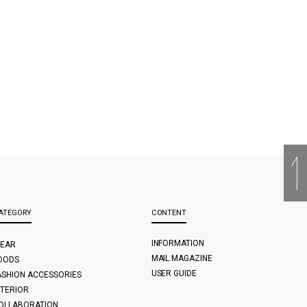
ATEGORY
CONTENT
INFORMATION
EAR
MAIL MAGAZINE
OODS
USER GUIDE
ASHION ACCESSORIES
NTERIOR
OLLABORATION