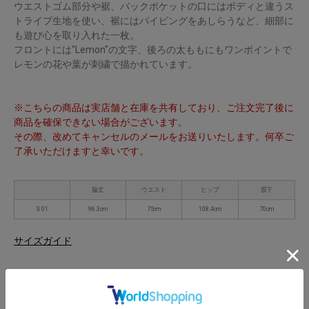
ウエストゴム部分や裾、バックポケットの口にはボディと違うス
トライプ生地を使い、裾にはパイピングをあしらうなど、細部に
も遊び心を取り入れた一枚。
フロントには"Lemon"の文字、後ろの太ももにもワンポイントで
レモンの花や葉が刺繍で描かれています。
※こちらの商品は実店舗と在庫を共有しており、ご注文完了後に
商品を確保できない場合がございます。
その際、改めてキャンセルのメールをお送りいたします。何卒ご
了承いただけますと幸いです。
脇丈
ウエスト
ヒップ
股下
S 01
96.3cm
75cm
108.4cm
70cm
サイズガイド