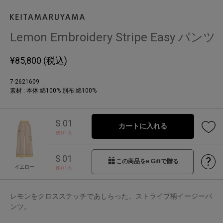
Lemon Embroidery Stripe Easy パンツ
¥
85,800
(税込)
7-2621609
素材 : 本体:綿100% 別布:綿100%
S 01
カートに入れる
残り1点
S 01
?
この商品をe Giftで贈る
イエロー
残り1点
レモンをクロスステッチであしらった、ストライプ柄イージーパ
ンツ。