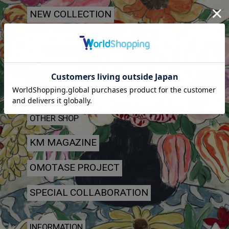
NEW COLLECTION
COLLECTION ARCHIVE
SHOP LIST
丸山邸
OTHER SHOP
KM MAGAZINE
OMOTASE PROJECT
SPECIAL COLLABORATION
INFORMATION