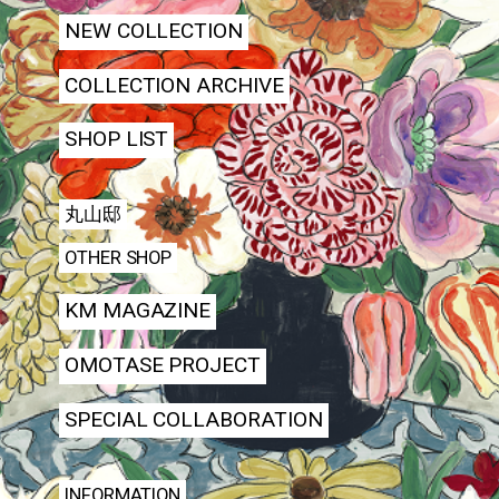
NEW COLLECTION
COLLECTION ARCHIVE
SHOP LIST
丸山邸
OTHER SHOP
KM MAGAZINE
OMOTASE PROJECT
SPECIAL COLLABORATION
INFORMATION