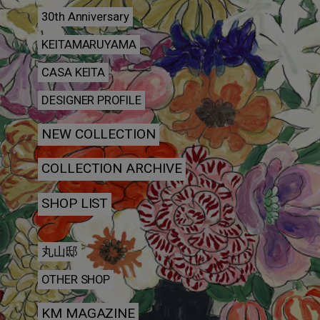
30th Anniversary
KEITAMARUYAMA
CASA KEITA
DESIGNER PROFILE
NEW COLLECTION
COLLECTION ARCHIVE
SHOP LIST
丸山邸
OTHER SHOP
KM MAGAZINE