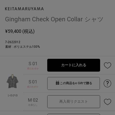
Gingham Check Open Collar シャツ
¥
59,400
(税込)
7-2622012
素材 : ポリエステル100%
S 01
カートに入れる
残りわずか
S 01
?
この商品をe Giftで贈る
残りわずか
シロクロ
M 02
再入荷リクエスト
在庫なし