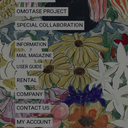
OMOTASE PROJECT
SPECIAL COLLABORATION
INFORMATION
MAIL MAGAZINE
USER GUIDE
RENTAL
COMPANY
CONTACT US
MY ACCOUNT