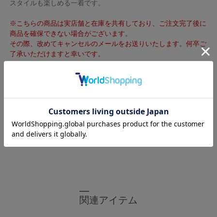
スタイルも楽しめる一着です。
※こちらの商品は実店舗と在庫を共有しており、ご注文完了後に
商品を確保できない場合がございます。
その際、改めてキャンセルのメールをお送りいたします。何卒ご
了承いただけますと幸いです。
着丈
肩幅
バスト
袖丈
S 01
64cm
39cm
129cm
29
M 02
66cm
40cm
134cm
29.5cm
サイズガイド
関連アイテム