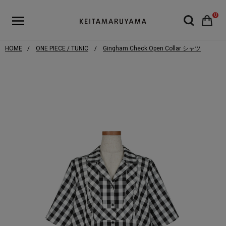
0
HOME
ONE PIECE / TUNIC
Gingham Check Open Collar シャツ