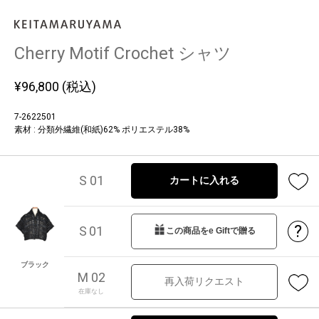
Cherry Motif Crochet シャツ
¥
96,800
(税込)
7-2622501
素材 : 分類外繊維(和紙)62% ポリエステル38%
S 01
カートに入れる
?
S 01
この商品をe Giftで贈る
ブラック
M 02
再入荷リクエスト
在庫なし