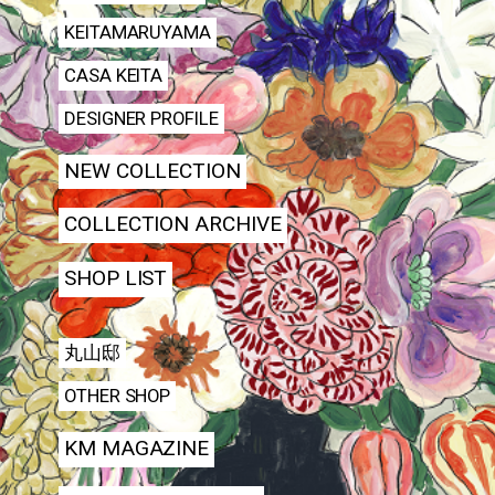
KEITAMARUYAMA
CASA KEITA
DESIGNER PROFILE
NEW COLLECTION
COLLECTION ARCHIVE
SHOP LIST
丸山邸
OTHER SHOP
KM MAGAZINE