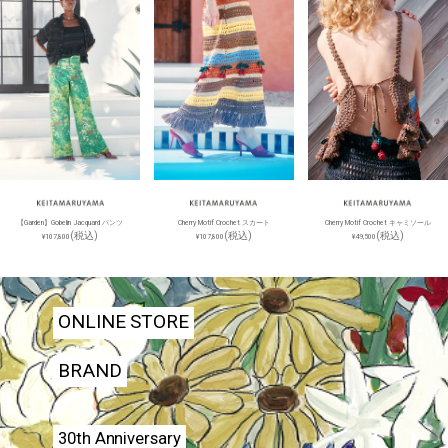
【Garden】Gobelin Jacquard パンツ
Cherry Motif Crochet スカート
Cherry Motif Crochet キャミソール
(税込)
(税込)
(税込)
¥107,800
¥107,800
¥49,500
ONLINE STORE
BRAND
30th Anniversary