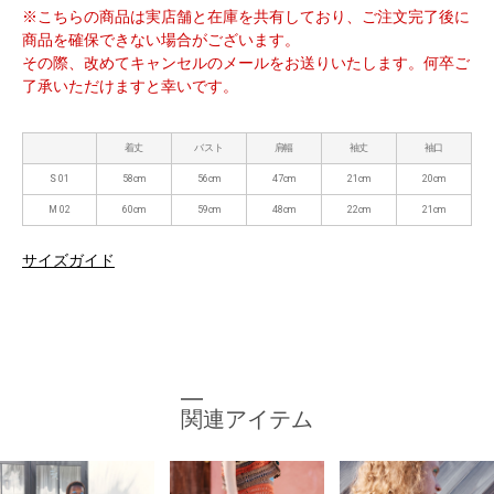
※こちらの商品は実店舗と在庫を共有しており、ご注文完了後に
商品を確保できない場合がございます。
その際、改めてキャンセルのメールをお送りいたします。何卒ご
了承いただけますと幸いです。
着丈
バスト
肩幅
袖丈
袖口
S 01
58cm
56cm
47cm
21cm
20cm
M 02
60cm
59cm
48cm
22cm
21cm
サイズガイド
関連アイテム