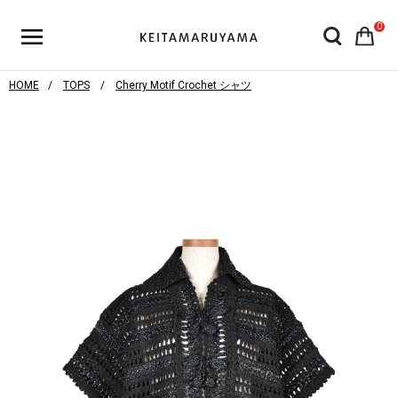
0
HOME
TOPS
Cherry Motif Crochet シャツ