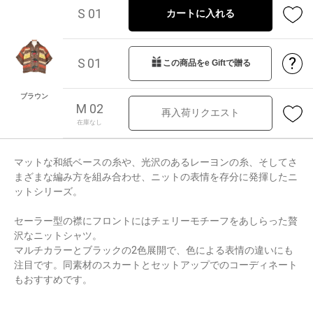
S 01
カートに入れる
?
S 01
この商品をe Giftで贈る
ブラウン
M 02
再入荷リクエスト
在庫なし
マットな和紙ベースの糸や、光沢のあるレーヨンの糸、そしてさ
まざまな編み方を組み合わせ、ニットの表情を存分に発揮したニ
ットシリーズ。
セーラー型の襟にフロントにはチェリーモチーフをあしらった贅
沢なニットシャツ。
マルチカラーとブラックの2色展開で、色による表情の違いにも
注目です。同素材のスカートとセットアップでのコーディネート
もおすすめです。