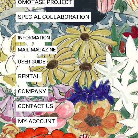
OMOTASE PROJECT
SPECIAL COLLABORATION
INFORMATION
MAIL MAGAZINE
USER GUIDE
RENTAL
COMPANY
CONTACT US
MY ACCOUNT