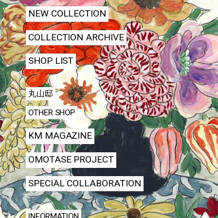
NEW COLLECTION
COLLECTION ARCHIVE
SHOP LIST
丸山邸
OTHER SHOP
KM MAGAZINE
OMOTASE PROJECT
SPECIAL COLLABORATION
INFORMATION