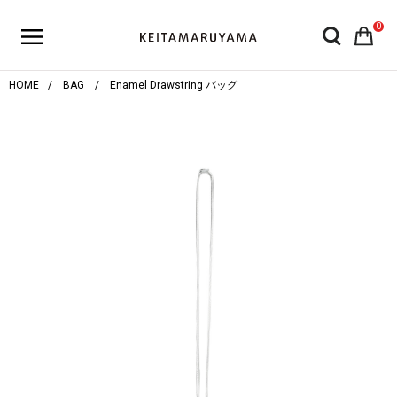
0
HOME
BAG
Enamel Drawstring バッグ