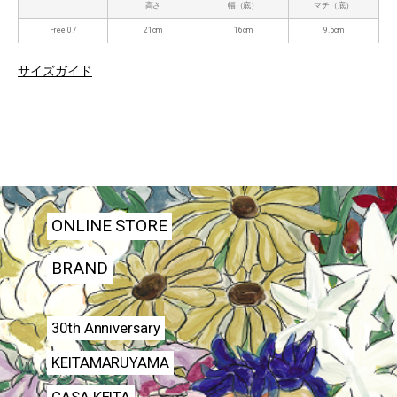
高さ
幅（底）
マチ（底）
Free 07
21cm
16cm
9.5cm
サイズガイド
ONLINE STORE
BRAND
30th Anniversary
KEITAMARUYAMA