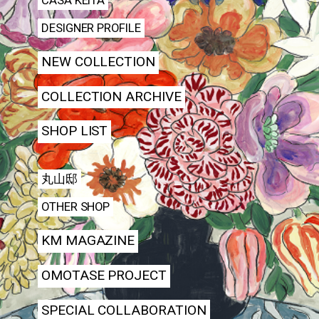
CASA KEITA
DESIGNER PROFILE
NEW COLLECTION
COLLECTION ARCHIVE
SHOP LIST
丸山邸
OTHER SHOP
KM MAGAZINE
OMOTASE PROJECT
SPECIAL COLLABORATION