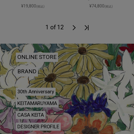
¥19,800
¥74,800
(税込)
(税込)
1 of 12
ONLINE STORE
BRAND
30th Anniversary
KEITAMARUYAMA
CASA KEITA
DESIGNER PROFILE