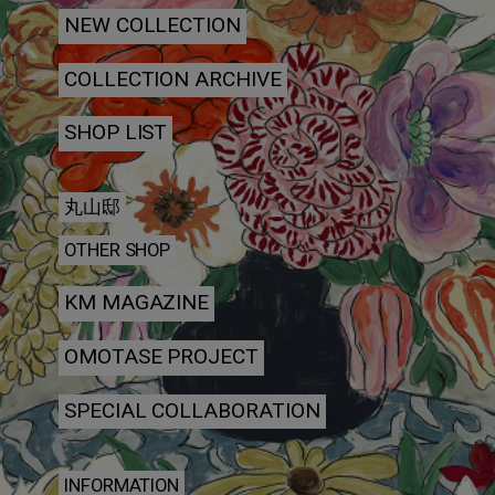
NEW COLLECTION
COLLECTION ARCHIVE
SHOP LIST
丸山邸
OTHER SHOP
KM MAGAZINE
OMOTASE PROJECT
SPECIAL COLLABORATION
INFORMATION