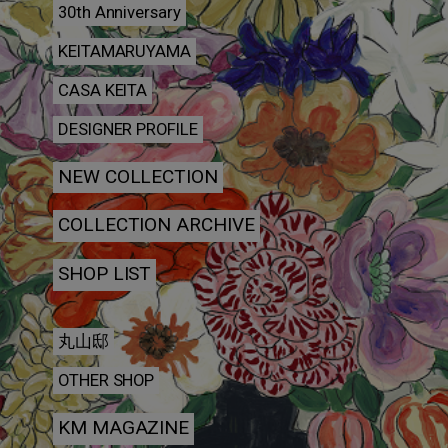
30th Anniversary
KEITAMARUYAMA
CASA KEITA
DESIGNER PROFILE
NEW COLLECTION
COLLECTION ARCHIVE
SHOP LIST
丸山邸
OTHER SHOP
KM MAGAZINE