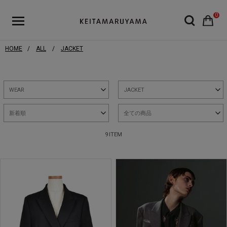
0
HOME
ALL
JACKET
WEAR
JACKET
新着順
全ての商品
9 ITEM