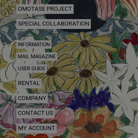
OMOTASE PROJECT
SPECIAL COLLABORATION
INFORMATION
MAIL MAGAZINE
USER GUIDE
RENTAL
COMPANY
CONTACT US
MY ACCOUNT