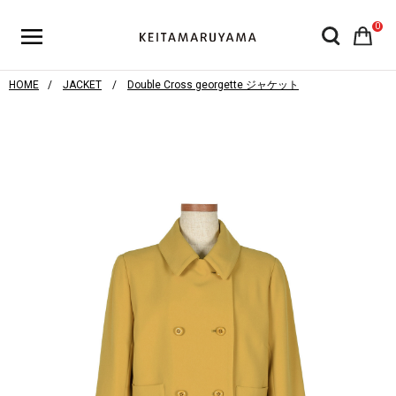
0
HOME
JACKET
Double Cross georgette ジャケット