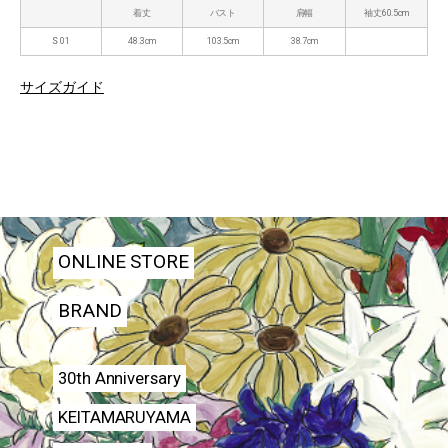
着丈
バスト
肩幅
袖丈60.5cm
S 01
48.3cm
103.5cm
38.7cm
サイズガイド
ONLINE STORE
BRAND
30th Anniversary
KEITAMARUYAMA