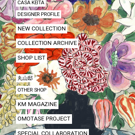
CASA KEITA
DESIGNER PROFILE
NEW COLLECTION
COLLECTION ARCHIVE
SHOP LIST
丸山邸
OTHER SHOP
KM MAGAZINE
OMOTASE PROJECT
SPECIAL COLLABORATION