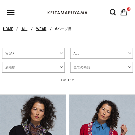
0
HOME
ALL
WEAR
6ページ目
WEAR
ALL
新着順
全ての商品
178 ITEM