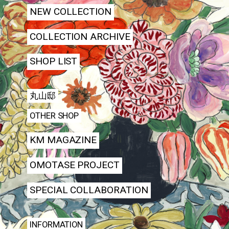
NEW COLLECTION
COLLECTION ARCHIVE
SHOP LIST
丸山邸
OTHER SHOP
KM MAGAZINE
OMOTASE PROJECT
SPECIAL COLLABORATION
INFORMATION