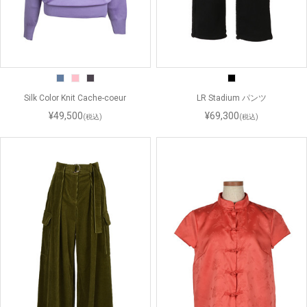
Silk Color Knit Cache-coeur
LR Stadium パンツ
¥49,500
¥69,300
(税込)
(税込)