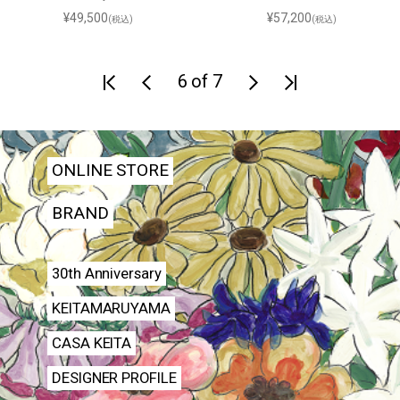
¥49,500
¥57,200
(税込)
(税込)
6 of 7
ONLINE STORE
BRAND
30th Anniversary
KEITAMARUYAMA
CASA KEITA
DESIGNER PROFILE